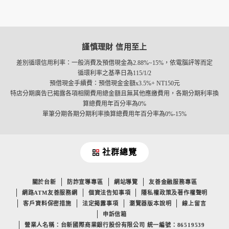
循環信用利息及違約金
權益不回饋項目
謹慎理財 信用至上
差別循環信用利率：一般消費及預借現金為2.88%~15%，依電腦評等而定
循環利率之基準日為115/1/2
預借現金手續費：預借現金金額x3.5%+ NT150元
特店分期廣告已揭露各項相關費用總金額且無其他應繳費用，各期分期利率換
算總費用年百分率為0%
單筆分期各期分期利率換算總費用年百分率為0%-15%
社群總覽
關於台新
防詐宣導專區
網站導覽
友善金融服務專區
網路ATM友善服務網
個資法告知事項
隱私權政策及著作權聲明
客戶資料保密措施
法定揭露事項
瀏覽器版本說明
線上留言
申訴信箱
營業人名稱：台新國際商業銀行股份有限公司 統一編號：86519539