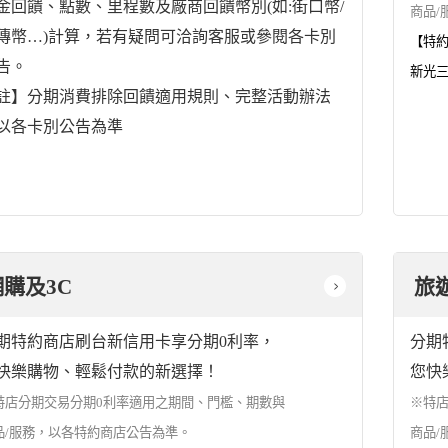
金回饋、點數、里程數及廠商回饋幣別(如:街口幣/
商品/
傳幣…)計算，若有疑問可洽詢客服或參閱各卡別
【特
告。
新光三
註】分期消費排除回饋適用規則、完整活動辦法
以各卡別公告為準
網購及3C
旅
期特約商店刷台新信用卡享分期0利率，
分期
快樂購物、輕鬆付款的新選擇！
您快
特店分期交易分期0利率適用之期間、門檻、期數與
※特
品/服務，以各特約商店公告為準。
商品/