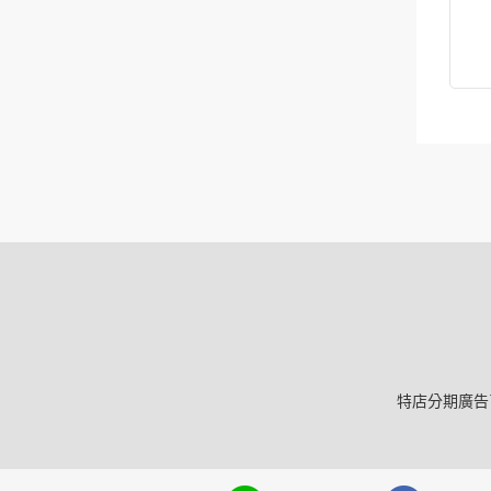
特店分期廣告