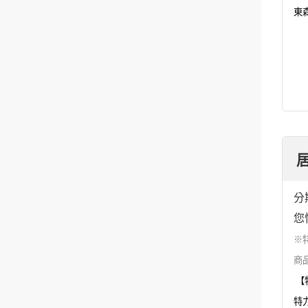
東
分
您
※
商
【
特