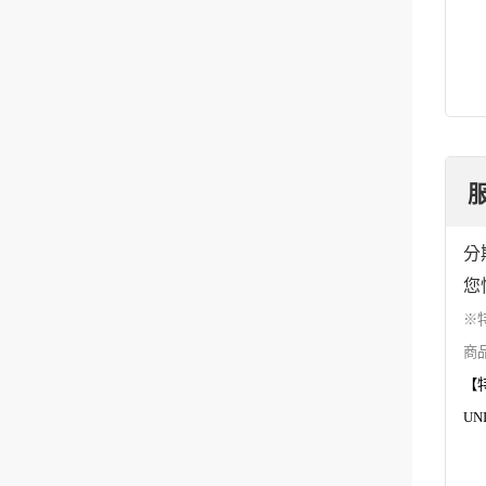
分
您
※
商
【
UN