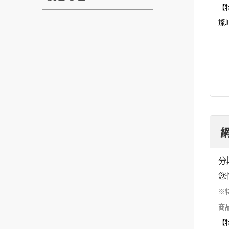
【
燦坤
分
您
※
商
【