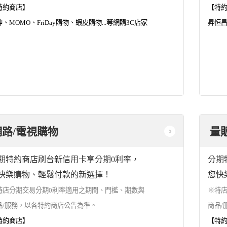
特約商店】
【特
、MOMO、FriDay購物、蝦皮購物...等網購3C店家
昇恒昌
網路/電視購物
量
期特約商店刷台新信用卡享分期0利率，
分期
快樂購物、輕鬆付款的新選擇！
您快
特店分期交易分期0利率適用之期間、門檻、期數與
※特
品/服務，以各特約商店公告為準。
商品/
特約商店】
【特