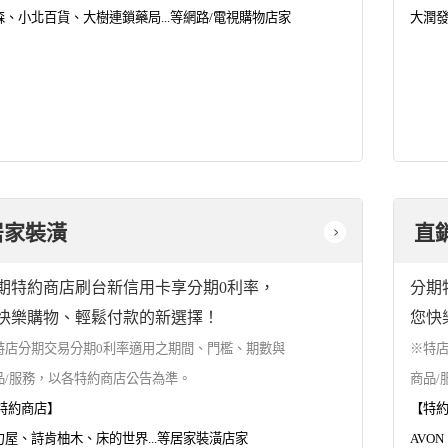
森、小北百貨、大樹連鎖藥局...等網路/電視購物店家
大潤發
居家裝潢
直
期特約商店刷台新信用卡享分期0利率，
分期
快樂購物、輕鬆付款的新選擇！
您快
特店分期交易分期0利率適用之期間、門檻、期數與
※特
品/服務，以各特約商店公告為準。
商品/
特約商店】
【特
力屋、詩肯柚木、床的世界...等居家裝潢店家
AVO