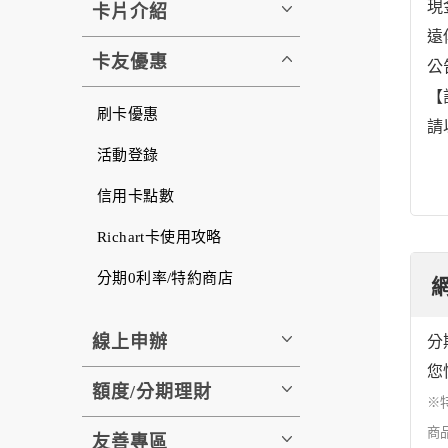
現
卡片介紹
遠
卡友優惠
公
【
刷卡優惠
請
活動登錄
信用卡點數
Richart卡使用攻略
分期0利率/特約商店
線上申辦
分
您
額度/分期理財
※
商
友善專區