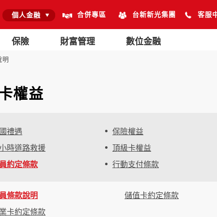
合併專區
台新新光集團
客服
個人金融
保險
財富管理
數位金融
說明
卡權益
國禮遇
保險權益
4小時道路救援
頂級卡權益
員約定條款
行動支付條款
員條款說明
儲值卡約定條款
業卡約定條款