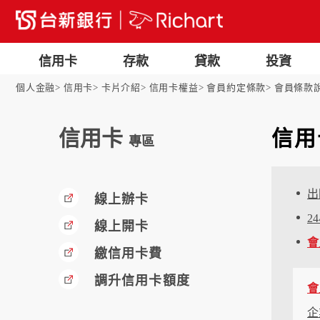
信用卡
存款
貸款
投資
個人金融
信用卡
卡片介紹
信用卡權益
會員約定條款
會員條款
信用卡
信用
專區
出
線上辦卡
2
線上開卡
會
繳信用卡費
調升信用卡額度
會
企