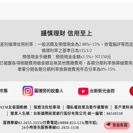
謹慎理財 信用至上
差別循環信用利率：一般消費及預借現金為2.88%~15%，依電腦評等而
循環利率之基準日為115/1/2
預借現金手續費：預借現金金額x3.5%+ NT150元
已揭露各項相關費用總金額且無其他應繳費用，各期分期利率換算總費用
單筆分期各期分期利率換算總費用年百分率為0%-15%
市集
圓環旁的說書人
台新新光金控
ATM友善服務網
個資法告知事項
隱私權政策及著作權聲明
客戶資料
營業人名稱：台新國際商業銀行股份有限公司 統一編號：86519539
服務專線02-2655-3355(付費電話)/0800-023-123(限市話)
智能客服
24小時掛失服務專線02-2655-1110