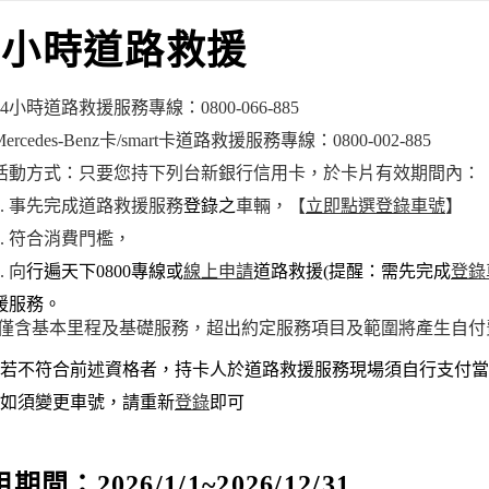
4小時道路救援
24小時道路救援服務專線：0800-066-885
Mercedes-Benz卡/smart卡道路救援服務專線：0800-002-885
活動方式：只要您持下列台新銀行信用卡，於卡片有效期間內：
1. 事先完成道路救援服務
登錄之
車輛，【
立即點選登錄車號
】
2. 符合消費門檻，
. 向
行遍天下0800專線或
線上申請
道路救援(提醒：需先完成
登錄
援服務。
(僅含基本里程及基礎服務，超出約定服務項目及範圍將產生自付
*若不符合前述資格者，持卡人於道路救援服務現場須自行支付
*如須變更車號，請重新
登錄
即可
期間：2026/1/1~2026/12/31