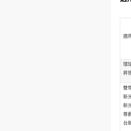
適
環
昇
雙幣
新
新
尊
台