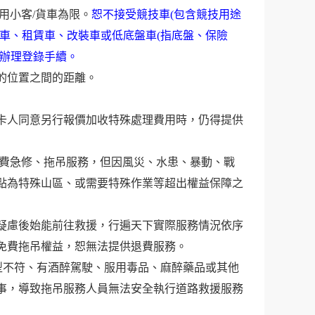
自用小客/貨車為限。
恕不接受競技車(包含競技用途
車、租賃車、改裝車或低底盤車(指底盤、保險
種辦理登錄手續。
的位置之間的距離。
卡人同意另行報價加收特殊處理費用時，仍得提供
免費急修、拖吊服務，但因風災、水患、暴動、戰
點為特殊山區、或需要特殊作業等超出權益保障之
疑慮後始能前往救援，行遍天下實際服務情況依序
免費拖吊權益，恕無法提供退費服務。
型不符、有酒醉駕駛、服用毒品、麻醉藥品或其他
事，導致拖吊服務人員無法安全執行道路救援服務