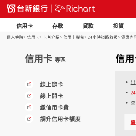
信用卡
存款
貸款
投資
個人金融
信用卡
卡片介紹
信用卡權益
24小時道路救援
優惠內
信用卡
信用
專區
出
線上辦卡
2
線上開卡
會
繳信用卡費
調升信用卡額度
優