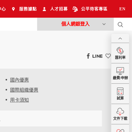
中心
服務據點
人才招募
公平待客專區
EN
個人網銀登入
匯利率
繳費/申辦
國內優惠
國際組織優惠
試算
用卡須知
表
文件下載