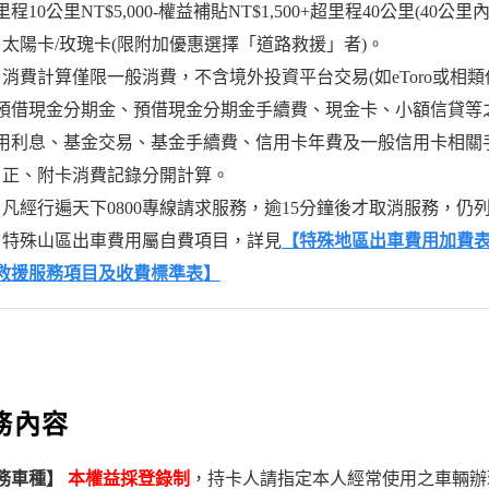
程10公里NT$5,000-權益補貼NT$1,500+超里程40公里(40公里內0
：太陽卡/玫瑰卡(限附加優惠選擇「道路救援」者)。
：消費計算僅限一般消費，不含境外投資平台交易(如eToro或相
預借現金分期金、預借現金分期金手續費、現金卡、小額信貸等
用利息、基金交易、基金手續費、信用卡年費及一般信用卡相關
：正、附卡消費記錄分開計算。
：凡經行遍天下0800專線請求服務，逾15分鐘後才取消服務，
：特殊山區出車費用屬自費項目，詳見
【特殊地區出車費用加費
救援服務項目及收費標準表】
務內容
務車種】
本權益採登錄制
，持卡人請指定本人經常使用之車輛辦