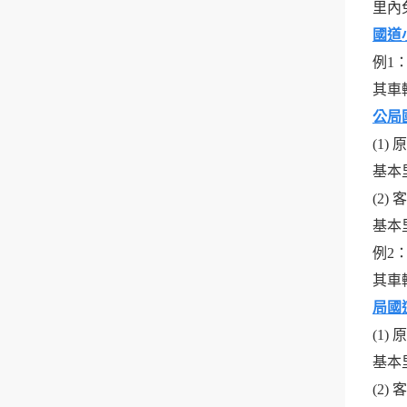
里內
國道
例1：
其車
公局
(1)
基本里
(2)
基本里
例2：
其車
局國
(1)
基本里
(2)