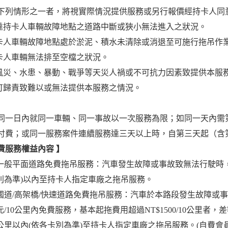
下列情形之一者，將視實際情況提供服務或另行報價經持卡人同
到達持卡人車輛故障地點之道路中斷或狹小無法進入之狀況。
持卡人車輛故障地點處於淤泥、積水未清除或消退至可施行拖吊作
持卡人車輛無法排至空檔之狀況。
因風災、水患、暴動、戰爭等天災人禍或不可抗力因素致提供本服
不可歸責致難以或無法提供本服務之情況。
同一日內就同一車輛、同一事故以一次服務為限；如同一天內需
付費；或同一服務案件連續服務達三天以上時，自第三天起（含
費服務權益內容
】
一般平面道路免費拖吊服務：汽車發生故障或事故致無法行駛時，提
別為準)以內至持卡人指定車廠之拖吊服務。
國道/高架橋/快速道路免費拖吊服務：汽車於本路段發生故障或事故
元/10公里內免費服務，基本起拖費用超過NT$1500/10公里者
公里以內(依各卡別為準)至持卡人指定車廠之拖吊服務。(自費會