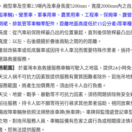
、廂型車及空車2.5噸內及車身長度5200mm，寬度2000mm內之
般車輛)、營業車、軍事用車、農業用車、工程車、保姆車、露營
側裙、排氣管等車輛零配件，距離地面高度低於15公分者)等車
長度：從汽車前保險桿最凸出的位置量起，直到後保險桿最凸出
寬度：以左、右後鏡鏡折疊後兩點之間的的距離。
惟就改裝車或低底盤車或因持卡人車況而需要特殊作業者，倘持
道路救援服務。
務範圍】
於臺灣本島救援服務車輛可駛入之地區，提供24小時
天災人禍不可抗力因素致提供服務有實質困難者除外，若拖吊地
服務範圍，將產生加價費用，須由持卡人自行負擔。
天災、地變、戰爭、暴動等不可抗力因素，須待問題排除無安全
前往服務，持卡人如不願等待另行尋求其他業者協助，視同放棄
場故障車輛無依照法規懸掛車牌(無車牌)、車牌與監理處登記車
之物、對拖吊服務人員、車輛設備有危害之虞行為或相關違法情
者，恕無法提供服務。