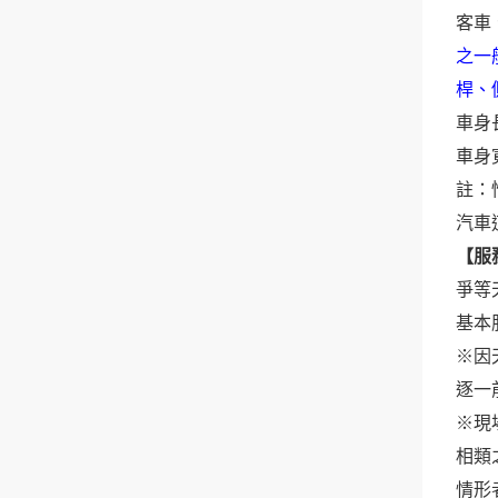
客車
之一
桿、
車身
車身
註：
汽車
【服
爭等
基本
※因
逐一
※現
相類
情形