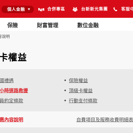
合併專區
台新新光集團
客服
個人金融
保險
財富管理
數位金融
容說明
卡權益
國禮遇
保險權益
4小時道路救援
頂級卡權益
員約定條款
行動支付條款
惠內容說明
自費項目及服務收費明細