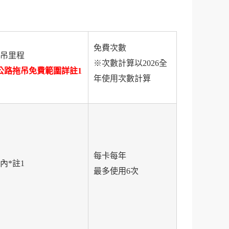
免費次數
吊里程
※次數計算以2026全
公路拖吊免費範圍詳註1
年使用次數計算
每卡每年
內*註1
最多使用6次