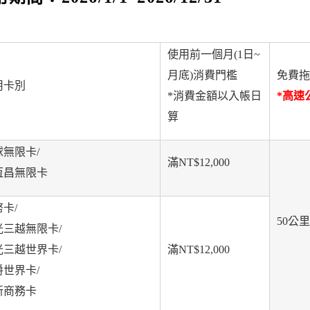
使用前一個月(1日~
月底)消費門檻
免費拖
用卡別
*消費金額以入帳日
*高速
算
球無限卡/
滿NT$12,000
恆昌無限卡
卡/
50公里
光三越無限卡/
光三越世界卡/
滿NT$12,000
爵世界卡/
新商務卡