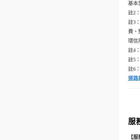
基本里
註2
註3
費、
環信
註4
註5
註6
道路
服
【服