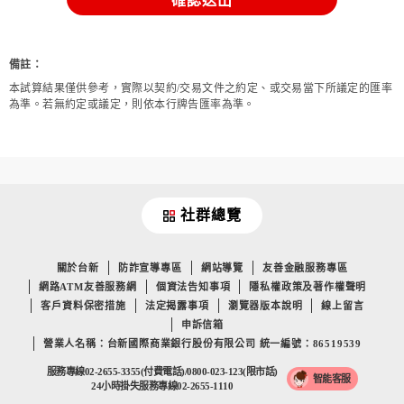
確認送出
備註：
本試算結果僅供參考，實際以契約/交易文件之約定、或交易當下所議定的匯率
為準。若無約定或議定，則依本行牌告匯率為準。
社群總覽
關於台新
防詐宣導專區
網站導覽
友善金融服務專區
網路ATM友善服務網
個資法告知事項
隱私權政策及著作權聲明
客戶資料保密措施
法定揭露事項
瀏覽器版本說明
線上留言
申訴信箱
營業人名稱：台新國際商業銀行股份有限公司 統一編號：86519539
服務專線02-2655-3355(付費電話)/0800-023-123(限市話)
智能客服
24小時掛失服務專線02-2655-1110