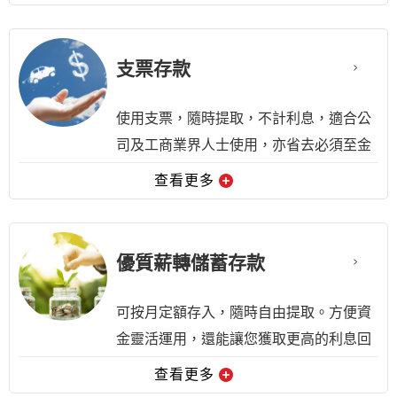
(1)計息方式為日，採單利
(2)利率機動
支票存款
(3)每月結算一次
使用支票，隨時提取，不計利息，適合公
預約開戶
司及工商業界人士使用，亦省去必須至金
融單位匯款的麻煩。
查看更多
【計息方式】
不計利息
優質薪轉儲蓄存款
預約開戶
可按月定額存入，隨時自由提取。方便資
金靈活運用，還能讓您獲取更高的利息回
報。
查看更多