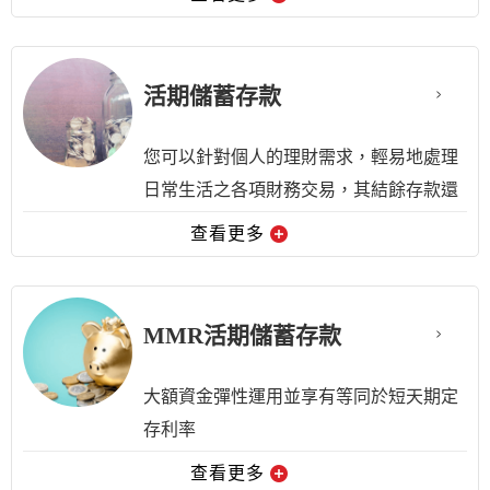
【計息方式】
(1) 計息方式為日，採單利
活期儲蓄存款
(2) 帳戶存款餘額如未達起息點新臺幣
10,000元者，當日存款不計息。
您可以針對個人的理財需求，輕易地處理
日常生活之各項財務交易，其結餘存款還
預約開戶
能為您帶來利息收入。
查看更多
【計息方式】
(1) 計息方式為日，採單利
MMR活期儲蓄存款
(2) 帳戶存款餘額如未達起息點新臺幣
10,000元者，當日存款不計息。
大額資金彈性運用並享有等同於短天期定
存利率
預約開戶
查看更多
【計息方式】