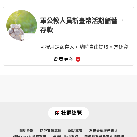
【計息方式】
(1)計息方式為日，採單利，每半年給息一
軍公教人員新臺幣活期儲蓄
次
存款
(2)按本行二年期定期儲蓄存款利率機動
(3)帳戶存款餘額如未達起息點新臺幣
可按月定額存入，隨時自由提取。方便資
10,000元者，當日存款不計息
金靈活運用，還能讓您獲取更高的利息回
查看更多
報。
預約開戶
【計息方式】
(1)計息方式為日，採單利，每半年給息一
次
(2)按本行二年期定期儲蓄存款利率機動
社群總覽
(3)帳戶存款餘額如未達起息點新臺幣
10,000元者，當日存款不計息
關於台新
防詐宣導專區
網站導覽
友善金融服務專區