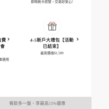
即時刷卡控管，交易好安心!
信費
4-5新戶大禮包【活動
路會
已結束】
最高價值$1,589
帳帳單適用
餐飲多一盤、享最高15%優惠