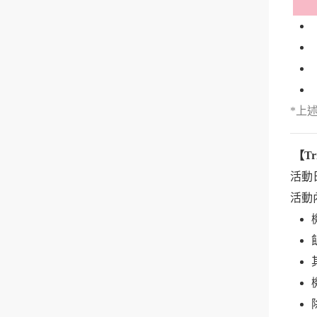
*上
【
Tr
活動日期
活動