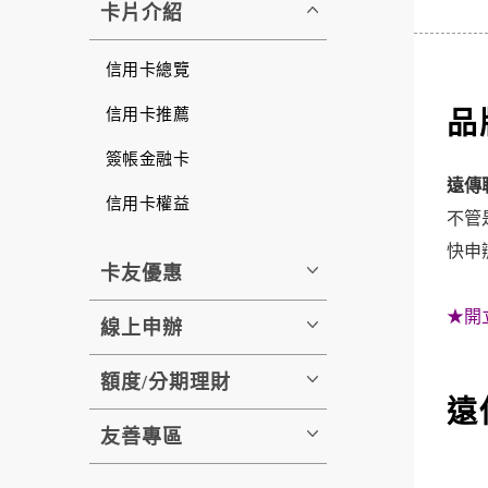
卡片介紹
信用卡總覽
信用卡推薦
品
簽帳金融卡
遠傳
信用卡權益
不管
快申
卡友優惠
★開
線上申辦
額度/分期理財
遠
友善專區