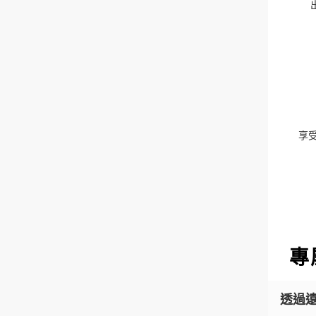
享
專
透過遠