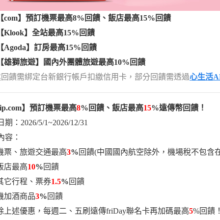
【
com
】預訂機票最高
8%
回饋、飯店最高
15%
回饋
【
Klook
】全站最高
15%
回饋
【
Agoda
】訂房最高
15%
回饋
【雄獅旅遊】國內外團體旅遊最高
10%
回饋
述回饋需綁定台新銀行帳戶扣繳信用卡，部分回饋需透過
心生活A
ip.com
】預訂機票最高
8
%
回饋、飯店最高
15
%
遠傳幣回饋！
：2026/5/1~2026/12/31
內容：
機票、旅遊交通最高
3
%
回饋(中國國內航空除外，機場稅不包含在
飯店最高
10
%
回饋
其它行程、票券
1.5
%
回饋
機加酒商品
3
%
回饋
除上述優惠，每週二、五刷遠傳friDay聯名卡再加碼最高
5
%回饋！(