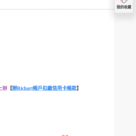
我的收藏
上辦
【
辦Richart帳戶扣繳信用卡帳款
】