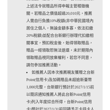
上述法令就贈品所得申報主管稽徵機
關。若贈品之價值超過20,010元，推薦
人需自行負擔10%稅額(非中華民國境內
居住之個人，無論金額多寡，依法扣繳
20%稅額)並配合台新銀行辦理代扣繳相
關事宜，預扣稅金後，始得領取贈品，
贈品一經領取恕無法退還，未於期限內
領取贈品視同放棄權利，若您不同意，
請勿參加推薦活動。
如推薦人因本次推薦親友獲贈之台新
Point(信用卡)及加碼贈品未超逾新臺幣
1,000元整，台新銀行預計於2027/1/15前
以簡訊通知推薦人將此台新Point(信用
卡)列入年度綜合所得，台新Point(信用
卡)預計於2027/1/31前回饋予正卡持卡人