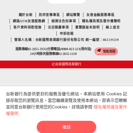
關於台新
防詐宣導專區
網站導覽
友善金融服務專區
網路ATM友善服務網
個資法告知事項
隱私權政策及著作權聲明
客戶資料保密措施
法定揭露事項
瀏覽器版本說明
線上留言
申訴信箱
營業人名稱：台新國際商業銀行股份有限公司 統一編號：86519539
服務專線02-2655-3355(付費電話)/0800-023-123(限市話)
智能客服
24小時掛失服務專線02-2655-1110
台新國際商業銀行
台新銀行為提供更好的服務及優化網站，本網站使用 Cookies 記
錄存取您的瀏覽訊息。當您繼續瀏覽及使用本網站，即表示您瞭解
並同意台新銀行使用您的Cookies，詳情請參閱
隱私權保護及著作
權聲明
確認
匯利率
繳費/申辦
試算
我的收藏