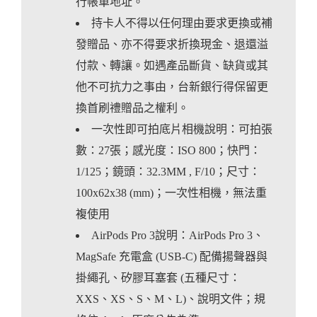
行帳單地址。
持卡人不得以任何理由要求更換或補
發贈品、亦不得要求折換現金、退還溢
付款、轉讓。如遇產品斷貨、缺貨或其
他不可抗力之事由，台新銀行得保留更
換首刷禮贈品之權利。
一次性即可拍底片相機說明：可拍張
數：27張；感光度：ISO 800；快門：
1/125；鏡頭：32.3MM , F/10；尺寸：
100x62x38 (mm)；一次性相機，無法重
複使用
AirPods Pro 3說明：AirPods Pro 3、
MagSafe 充電盒 (USB-C) 配備揚聲器與
掛繩孔、矽膠耳塞套 (五種尺寸：
XXS、XS、S、M、L)、說明文件；規