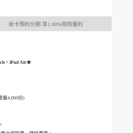
新卡預約分期 享1.88%限時優利
、iPad Air★
4,000份)
。