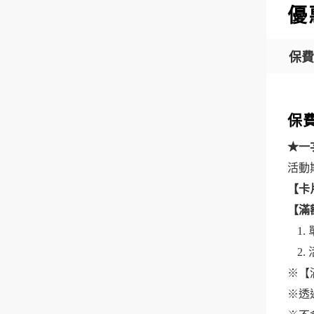
優
保費
保費
★一
活動期間
【卡
【滿
※【滿
※透