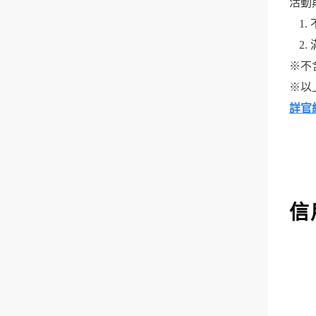
活動期間
※不
※以
詳官
信