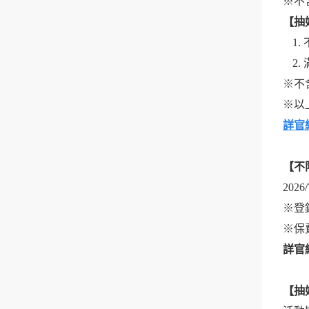
※不
【
抽
※不
※以
詳官
【不限
202
※登錄
※保
詳官
【
抽