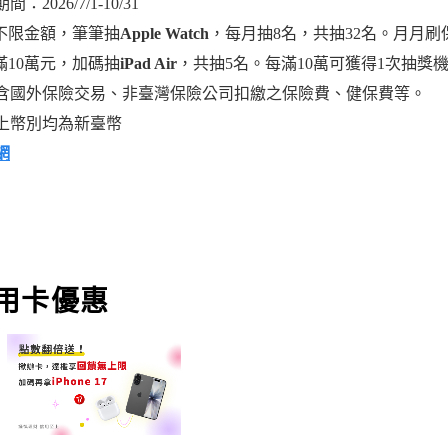
：2026/7/1-10/31
不限金額，筆筆抽
Apple Watch
，每月抽8名，共抽32名。月月
滿10萬元，加碼抽
iPad Air
，共抽5名。每滿10萬可獲得1次抽獎
含國外保險交易、非臺灣保險公司扣繳之保險費、健保費等。
上幣別均為新臺幣
網
用卡優惠