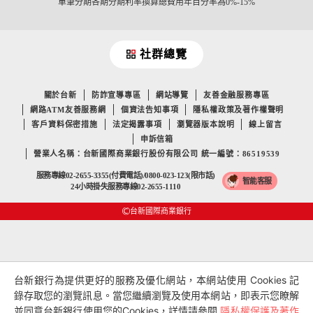
單筆分期各期分期利率換算總費用年百分率為0%-15%
社群總覽
關於台新
防詐宣導專區
網站導覽
友善金融服務專區
網路ATM友善服務網
個資法告知事項
隱私權政策及著作權聲明
客戶資料保密措施
法定揭露事項
瀏覽器版本說明
線上留言
申訴信箱
營業人名稱：台新國際商業銀行股份有限公司 統一編號：86519539
服務專線02-2655-3355(付費電話)/0800-023-123(限市話)
智能客服
24小時掛失服務專線02-2655-1110
台新國際商業銀行
台新銀行為提供更好的服務及優化網站，本網站使用 Cookies 記
錄存取您的瀏覽訊息。當您繼續瀏覽及使用本網站，即表示您瞭解
並同意台新銀行使用您的Cookies，詳情請參閱
隱私權保護及著作