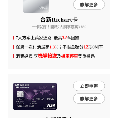
瞭解更多
台新Richart卡
一卡就好！開啟7大刷享最高3.8%
7大方案上萬家通路 最高
3.8
%回饋
12
保費一次付清最高
1.3
%；不限金額分
期0利率
機場接送
消費達檻 享
及
機車停車
雙重禮遇
立即申辦
瞭解更多