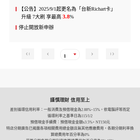
【公告】2025/9/1起更名為「台新Richart卡」
3.8
升級 7大刷 享最高
%
停止開放新申辦
1
謹慎理財 信用至上
差別循環信用利率：一般消費及預借現金為2.88%~15%，依電腦評等而定
循環利率之基準日為115/1/2
預借現金手續費：預借現金金額x3.5%+ NT150元
特店分期廣告已揭露各項相關費用總金額且無其他應繳費用，各期分期利率換
算總費用年百分率為0%