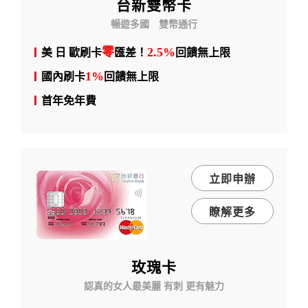
台新雙幣卡
暢遊多國 雙幣通行
零
2.5%
美 日 歐刷卡
匯差！
回饋無上限
1%
國內刷卡
回饋無上限
首年免年費
立即申辦
瞭解更多
玫瑰卡
認真的女人最美麗 有刺 更有魅力