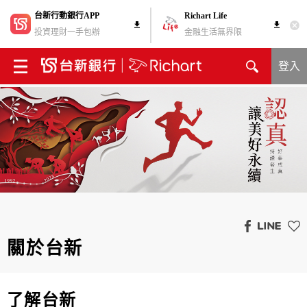
台新行動銀行APP
Richart Life
投資理財一手包辦
金融生活無界限
登入
關於台新
了解台新