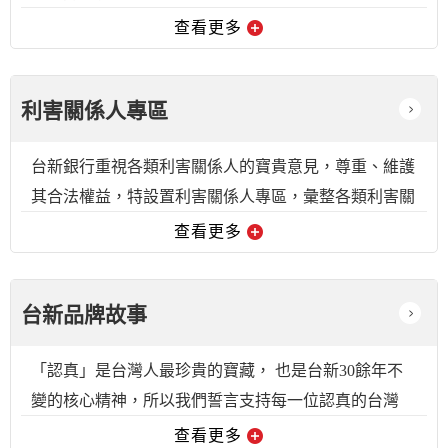
查看更多
利害關係人專區
台新銀行重視各類利害關係人的寶貴意見，尊重、維護
其合法權益，特設置利害關係人專區，彙整各類利害關
係人的聯絡窗口，以保持暢通的溝通管道。
查看更多
台新品牌故事
「認真」是台灣人最珍貴的寶藏， 也是台新30餘年不
變的核心精神，所以我們誓言支持每一位認真的台灣
人 讓美好的事得以永續，並成為循環。
查看更多