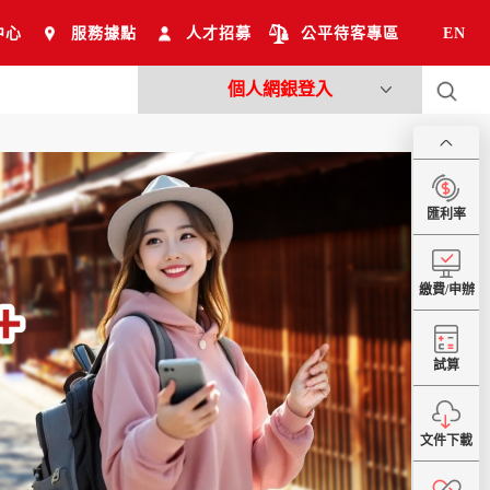
中心
服務據點
人才招募
公平待客專區
EN
個人網銀登入
匯利率
繳費/申辦
試算
文件下載