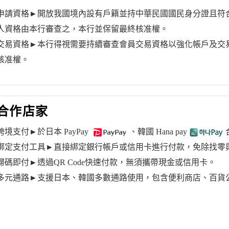
申請資格►開放我國境內設有戶籍並持中華民國國民身分證且符
人資格由本行審查之，本行並保留最終核准權。
交易資格►本行得視需要持續審查會員交易資格以強化帳戶及交
核准權。
合作店家
跨境支付►於日本 PayPay
、韓國 Hana pay
綁定支付工具►直接綁定銀行帳戶或信用卡進行付款，免除找零
掃碼即付►透過QR Code快速付款，無須攜帶現金或信用卡。
多元通路►支援日本、韓國多數通路使用，包含便利商店、百貨