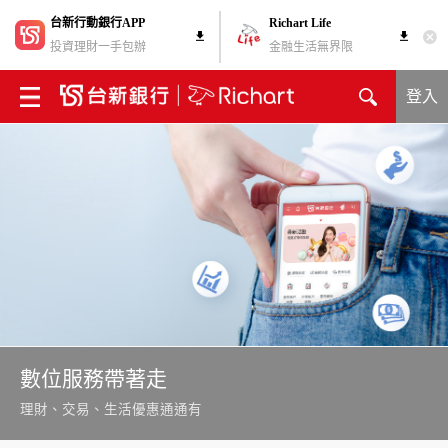
台新行動銀行APP
Richart Life
投資理財一手包辦
金融生活無界限
登入
數位服務帶著走
理財、交易、生活優惠通通有