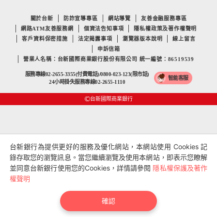
關於台新
防詐宣導專區
網站導覽
友善金融服務專區
網路ATM友善服務網
個資法告知事項
隱私權政策及著作權聲明
客戶資料保密措施
法定揭露事項
瀏覽器版本說明
線上留言
申訴信箱
營業人名稱：台新國際商業銀行股份有限公司 統一編號：86519539
服務專線02-2655-3355(付費電話)/0800-023-123(限市話)
智能客服
24小時掛失服務專線02-2655-1110
台新國際商業銀行
台新銀行為提供更好的服務及優化網站，本網站使用 Cookies 記
錄存取您的瀏覽訊息。當您繼續瀏覽及使用本網站，即表示您瞭解
並同意台新銀行使用您的Cookies，詳情請參閱
隱私權保護及著作
權聲明
確認
匯利率
繳費/申辦
試算
我的收藏
客服