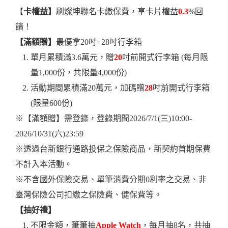
【
卡權益】
刷燦坤聯名卡繳保費，享卡片權益
0.3
%回
饋！
【滿額贈】
最優拿20吋+28吋行李箱
單月累積滿3.6萬元，贈
20
吋前開式行李箱 (每月限
量1,000份，共限量4,000份)
活動期間累積滿20萬元，加碼贈
28
吋前開式行李箱
(限量600份)
※【滿額贈】需登錄，登錄期間2026/7/1(三)10:00-
2026/10/31(六)23:59
※透過台新銀行通路投保之保險商品，新契約首期保費
不計入本活動。
※不含國外保險交易、單筆消費分期0利率之交易、非
臺灣保險公司扣繳之保險費、健保費等。
【
抽好禮】
不限金額，筆筆抽
Apple Watch
，每月抽8名，共抽