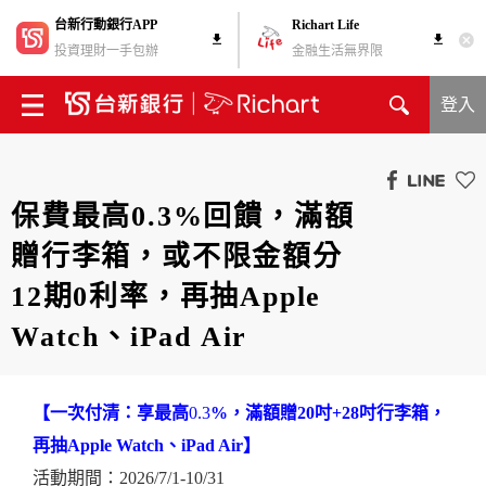
台新行動銀行APP
Richart Life
投資理財一手包辦
金融生活無界限
登入
保費最高0.3%回饋，滿額
贈行李箱，或不限金額分
12期0利率，再抽Apple
Watch、iPad Air
【一次付清：享最高
0.3
%
，滿額贈
20
吋
+28
吋行李箱，
再抽
Apple Watch
、
iPad Air
】
活動期間：2026/7/1-10/31