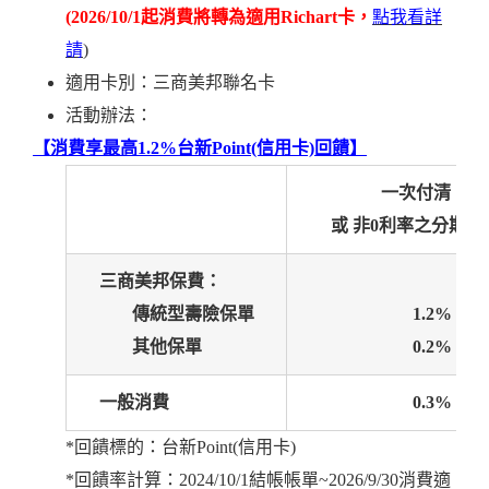
(2026/10/1起消費將轉為適用Richart卡，
點我看詳
請
)
適用卡別：三商美邦聯名卡
活動辦法：
【消費享最高1.2%台新Point(信用卡)回饋】
一次付清
或
非0利率之分期交
三商美邦保費
：
傳統型壽險保單
1.2%
其他保單
0.2%
一般消費
0.3%
*回饋標的：台新Point(信用卡)
*回饋率計算：2024/10/1結帳帳單~2026/9/30消費適