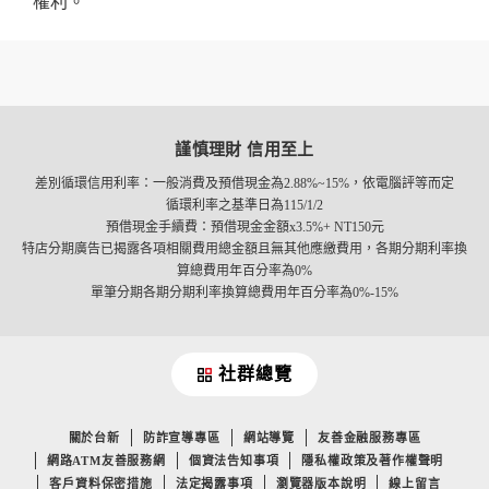
權利。
謹慎理財 信用至上
差別循環信用利率：一般消費及預借現金為2.88%~15%，依電腦評等而定
循環利率之基準日為115/1/2
預借現金手續費：預借現金金額x3.5%+ NT150元
特店分期廣告已揭露各項相關費用總金額且無其他應繳費用，各期分期利率換
算總費用年百分率為0%
單筆分期各期分期利率換算總費用年百分率為0%-15%
社群總覽
關於台新
防詐宣導專區
網站導覽
友善金融服務專區
網路ATM友善服務網
個資法告知事項
隱私權政策及著作權聲明
客戶資料保密措施
法定揭露事項
瀏覽器版本說明
線上留言