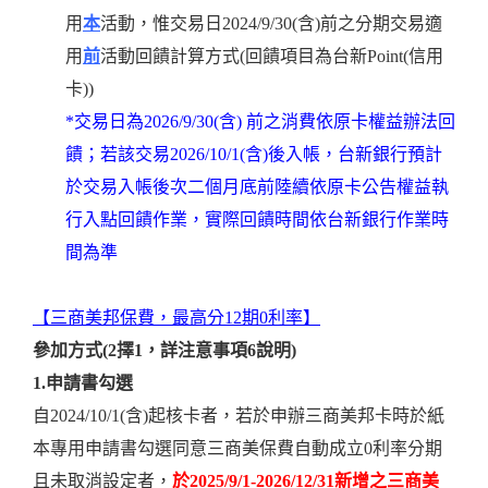
用
本
活動，惟交易日2024/9/30(含)前之分期交易適
用
前
活動回饋計算方式(回饋項目為台新Point(信用
卡))
*交易日為2026/9/30(含) 前之消費依原卡權益辦法回
饋；若該交易2026/10/1(含)後入帳，台新銀行預計
於交易入帳後次二個月底前陸續依原卡公告權益執
行入點回饋作業，實際回饋時間依台新銀行作業時
間為準
【三商美邦保費，最高分12期0利率】
參加方式(2擇1，詳注意事項6說明)
1.
申請書勾選
自2024/10/1(含)起核卡者，若於申辦三商美邦卡時於紙
本專用申請書勾選同意三商美保費自動成立0利率分期
且未取消設定者，
於2025/9/1-2026/12/31新增之三商美