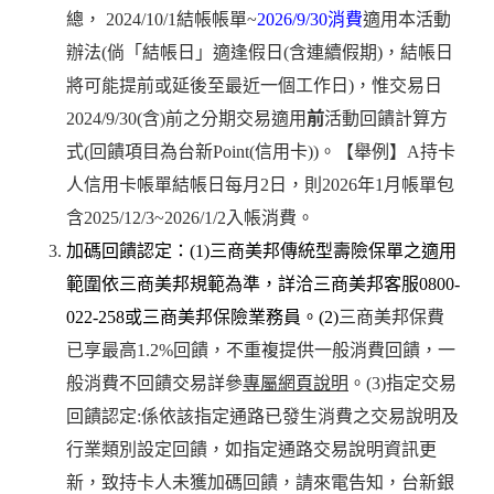
總， 2024/10/1結帳帳單~
2026/9/30消費
適用本活動
辦法(倘「結帳日」適逢假日(含連續假期)，結帳日
將可能提前或延後至最近一個工作日)，惟交易日
2024/9/30(含)前之分期交易適用
前
活動回饋計算方
式(回饋項目為台新Point(信用卡))。【舉例】A持卡
人信用卡帳單結帳日每月2日，則2026年1月帳單包
含2025/12/3~2026/1/2入帳消費。
加碼回饋認定：(1)
三商美邦傳統型壽險保單之適用
範圍依三商美邦規範為準，詳洽三商美邦客服0800-
022-258或三商美邦保險業務員。(2)
三商美邦保費
已享最高1.2%回饋，不重複提供一般消費回饋，一
般消費不回饋交易詳參
專屬網頁說明
。(3)指定交易
回饋認定:係依該指定通路已發生消費之交易說明及
行業類別設定回饋，如指定通路交易說明資訊更
新，致持卡人未獲加碼回饋，請來電告知，台新銀