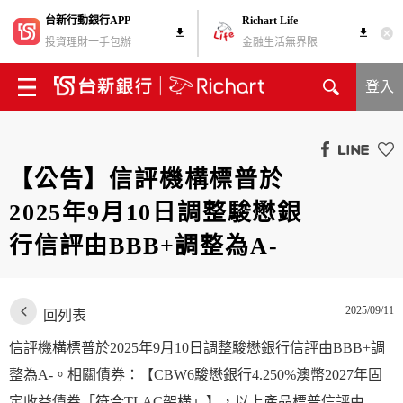
台新行動銀行APP
Richart Life
投資理財一手包辦
金融生活無界限
登入
【公告】信評機構標普於
2025年9月10日調整駿懋銀
行信評由BBB+調整為A-
2025/09/11
回列表
信評機構標普於2025年9月10日調整駿懋銀行信評由BBB+調
整為A-。相關債券：【CBW6駿懋銀行4.250%澳幣2027年固
定收益債券「符合TLAC架構」】，以上產品標普信評由