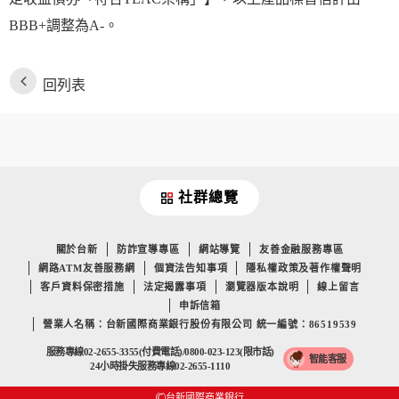
BBB+調整為A-。
回列表
社群總覽
關於台新
防詐宣導專區
網站導覽
友善金融服務專區
網路ATM友善服務網
個資法告知事項
隱私權政策及著作權聲明
客戶資料保密措施
法定揭露事項
瀏覽器版本說明
線上留言
申訴信箱
營業人名稱：台新國際商業銀行股份有限公司 統一編號：86519539
服務專線02-2655-3355(付費電話)/0800-023-123(限市話)
智能客服
24小時掛失服務專線02-2655-1110
台新國際商業銀行