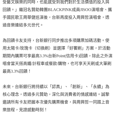
受藝文娛樂的同時，也能感受到我們對於生活價值的投入與
回饋。」繼冠名贊助韓團BLACKPINK成員JISOO演唱會、攜
手國民歌王周華健巡演後，台新再度投入周興哲演唱會，透
過音樂連結多元世代。
為回饋卡友支持，台新銀行同步推出多項購票加碼活動。使
用太陽卡/玫瑰卡（切換刷）並選擇「好饗刷」方案，於活動
期間內購票可享最高3.3%台新Point(信用卡)回饋，除此之外演
唱會當天搭高鐵/計程車或餐飲/購物，也可享天天刷或大筆刷
最高3.3%回饋！
未來，台新銀行將持續以「認真」、「創新」、「永續」為
核心理念，透過多元贊助，深化與消費者的情感連結。誠摯
邀請所有卡友把握本次優先購票機會，與周興哲一同踏上音
樂旅程，見證感動時刻！