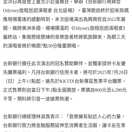
至28日再度登上臺北小巨蛋舞台，舉辦《台新銀行周興哲
Odyssey旅程巡迴演唱會 台北返場》。臺灣歌迷終於迎來與偶
像現場重逢的感動時刻，本次返場演出為周興哲自2022年展
開、橫跨美洲多國、場場爆滿的《Odyssey旅程巡迴演唱會》
最終站，象徵歷經歷練的音樂旅者終將凱旋歸來，為期三天
的演唱會將於晚間7點30分隆重開唱。
台新銀行擔任此次演出的冠名贊助夥伴，並獨家提供卡友優
先購票福利。凡持台新銀行信用卡者，將可於2025年7月20日
（日）上午11點起，搶先於KKTIX台新專區售票平台購票，
正式售票則自當日下午2點全面開放。票價自800元至4,280元
不等，預料將引發一波搶票熱潮。
台新銀行總經理林淑真表示：「音樂擁有貼近人心的力量，
台新銀行致力將金融服務延伸至消費者生活圈，讓卡友在享