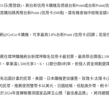
0月31日(需登錄)，刷台新信用卡購機及透過台新Point或台新Poin
新戶首購加碼再贈台新Point (信用卡)500點，還有機會抽中結帳金額100
o刷@GoGo卡購機，可享最高3.8%台新Point (信用卡)回
薦在燦坤購機刷台新燦坤聯名信用卡最划算，最高祭出價值2,1
卡，單筆滿1,500元享3、6、12期分期0利率，依個人資金規劃
出國計畫的民眾，美國、日本購機更加優惠，玫瑰卡/太陽卡(天天
存外幣的民眾，推薦使用雙幣卡以美元、日圓結帳，低點換外幣、刷
卡於2024年度蟬聯獲得國家品牌玉山獎「最佳產品獎」，將持