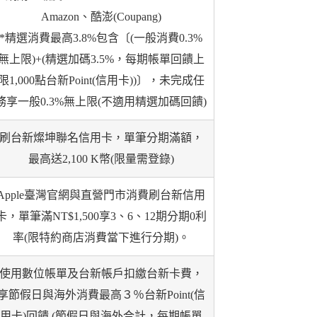
Amazon、酷澎(Coupang)
*精選消費最高3.8%包含〔(一般消費0.3%
無上限)+(精選加碼3.5%，每期帳單回饋上
限1,000點台新Point(信用卡))〕，未完成任
務享一般0.3%無上限(不適用精選加碼回饋)
刷台新燦坤聯名信用卡，單筆分期滿額，
最高送2,100 K幣(限量需登錄)
Apple臺灣官網與直營門市消費刷台新信用
卡，單筆滿NT$1,500享3、6、12期分期0利
率(限特約商店消費當下進行分期)。
使用數位帳單及台新帳戶扣繳台新卡費，
享節假日與海外消費最高３％台新Point(信
用卡)回饋 (節假日與海外合計，每期帳單