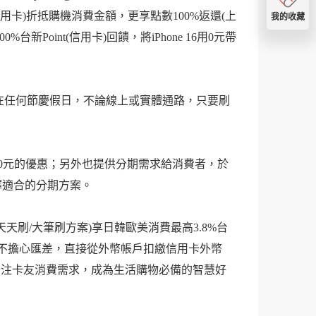
t(信用卡)折抵購機消費金額，更享點數100%返還(上
我的收藏
%台新Point(信用卡)回饋，將iPhone 16用0元帶
饋；若是在任何節慶假日，不論線上或實體通路，只要刷
00元的優惠；另外也提供分期需求給消費者，於
選擇適合的分期方案。
刷/大筆刷方案)享日韓歐美消費最高3.8%台
卡不擔心匯差，直接從外幣帳戶扣繳信用卡外幣
續關注卡友消費需求，成為生活購物必備的智慧好