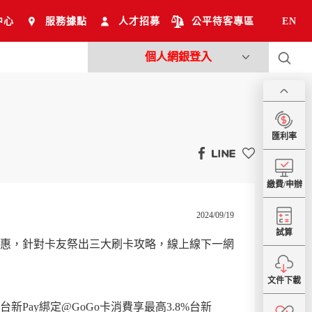
中心
服務據點
人才招募
公平待客專區
EN
個人網銀登入
匯利率
繳費/申辦
2024/09/19
試算
系列優惠，針對卡友祭出三大刷卡攻略，線上線下一網
文件下載
新Pay綁定@GoGo卡消費享最高3.8%台新