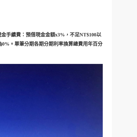
現金手續費：預借現金金額x3%，不足NT$100以
為0%。單筆分期各期分期利率換算總費用年百分