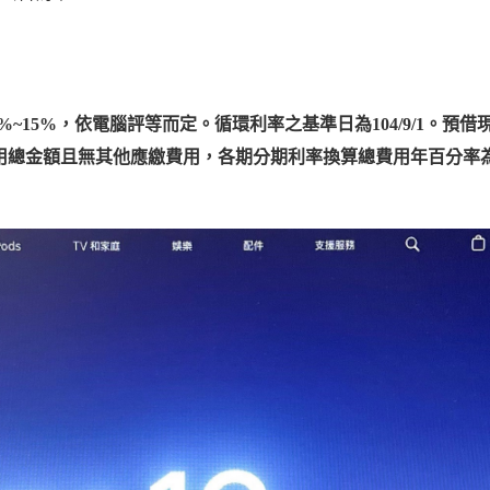
~15%，依電腦評等而定。循環利率之基準日為104/9/1。預借
關費用總金額且無其他應繳費用，各期分期利率換算總費用年百分率