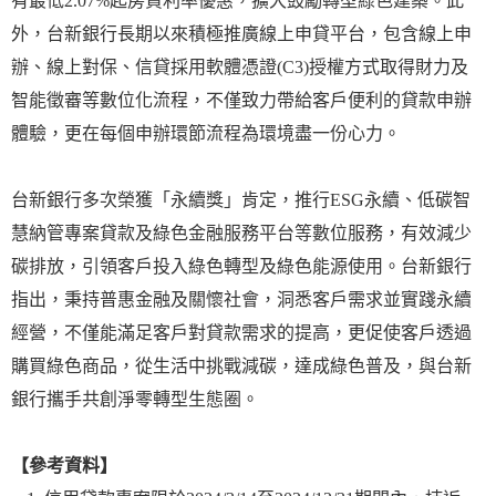
有最低2.07%起房貸利率優惠，擴大鼓勵轉型綠色建築。此
外，台新銀行長期以來積極推廣線上申貸平台，包含線上申
辦、線上對保、信貸採用軟體憑證(C3)授權方式取得財力及
智能徵審等數位化流程，不僅致力帶給客戶便利的貸款申辦
體驗，更在每個申辦環節流程為環境盡一份心力。
台新銀行多次榮獲「永續獎」肯定，推行ESG永續、低碳智
慧納管專案貸款及綠色金融服務平台等數位服務，有效減少
碳排放，引領客戶投入綠色轉型及綠色能源使用。台新銀行
指出，秉持普惠金融及關懷社會，洞悉客戶需求並實踐永續
經營，不僅能滿足客戶對貸款需求的提高，更促使客戶透過
購買綠色商品，從生活中挑戰減碳，達成綠色普及，與台新
銀行攜手共創淨零轉型生態圈。
【參考資料】