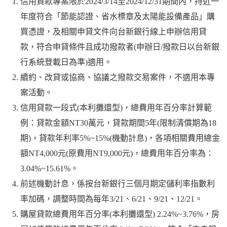
信用貸款專案限於2024/3/14至2024/12/31期間內，持近一
年度符合「節能認證、省水標章及太陽能設備產品」購
買憑證，及相關申貸文件向台新銀行線上申辦信用貸
款，符合申貸條件且成功撥款者(申辦日/撥款日以台新銀
行系統登載日為準)適用。
續約、改貸或協商、協議之撥款交易案件，不適用本專
案活動。
信用貸款一段式(本利攤還型)，總費用年百分率計算範
例：貸款金額NT30萬元，貸款期間5年(限制清償期為18
期)，貸款年利率5%~15%(機動計息)，各項相關費用總金
額NT4,000元(原費用NT9,000元)，總費用年百分率為：
3.04%~15.61%。
前述機動計息，係按台新銀行三個月期定儲利率指數利
率加碼，調整時間為每年3/21、6/21、9/21、12/21。
購屋貸款總費用年百分率(本利攤還型) 2.24%~3.76%，房