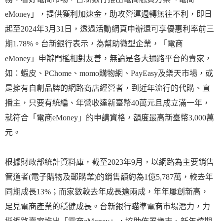
eMoney」，提供獲利加速金，助攻營運週轉無往不利，即日
起至2024年3月31日，透過活動網頁申辦還可享優惠利率前三
期1.78%。台新銀行表示，為幫助微型企業，「電商
eMoney」申辦門檻相對友善，無論是各大通路平台的賣家，
如：蝦皮、PChome、momo購物網、PayEasy及樂天市場，或
是擁有自創品牌的網路商店經營者，到近年流行的代購、直
播主，只要有統編、年營收達新臺幣40萬元且成立滿一年，
就符合「電商eMoney」的申請資格，額度最高新臺幣3,000萬
元。
根據財政部統計資料庫，截至2023年9月，以網路為主要銷售
管道者(電子購物及郵購業)的銷售額約為1億5,787萬，較去年
同期成長13%；而家數較去年成長逾兩成，年年屢創新高，
足見電商產業的穩健成長。台新銀行瞄準電商市場潛力，力