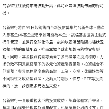
的影響往往使得市場波動升高，此時正是逢波動佈局的好時
機。
台新銀行將自9/1日起銷售由台新投信募集的台新全球不動產
入息基金(本基金配息來源可能為本金)，該檔基金強調主動式
操作管理，並進行全球化佈局，能夠以靈活策略隨市場狀況
調整最適的區域配置，進而掌握全球市場輪漲的機會與脈
動。同時，基金投資範圍亦涵蓋了多元產業之投資標的，力
求分散不同景氣循環下的多元化資產曝露風險。投資組合不
但涵蓋了與景氣連動度高的商辦、工業、商場、休閒娛樂等
不同特性之收益型資產，更納入特別股、債券、ETF等投資
標的，進一步創造多元收益來源。
台新銀行一直最重視客戶的投資收益，認真傾聽客戶聲音，
長期用心經營管理客戶資產配置，也屢屢獲外界的肯定，在