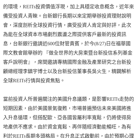
的環境，REITs投資價值浮現，加上具穩定收息概念，近年來
備受投資人青睞。台新銀行長期以來定期舉辦投資理財說明
會，深度剖析全球投資行情，廣受投資人肯定與好評，此次
為能在全球資本市場劇烈震盪之際提供客戶最新的投資訊
息，台新銀行邀請近600位財管貴賓，於今(8/27)日在福華國
際文教會館舉辦的 『做全世界的大房東暨台新投信系列基金
客戶說明會』，席間邀請專精國際金融及產業研究之台新投
顧總經理李鎮宇博士以及台新投信董事長吳火生，精闢解析
全球REITs行情與投資焦點。
當前投資人所普遍關注的美國升息議題，是影響REITs走勢的
短期因素，由於美國景氣復甦，市場普遍預估未來美國將進
入升息循環，但搭配歐、亞各國皆屬利率寬鬆，仍將使得房
地產供不應求。由於資金寬鬆、再伴隨經濟動能暢旺，為有
利於REITs長期多頭格局。在升息正式啟動前，由於預期心理