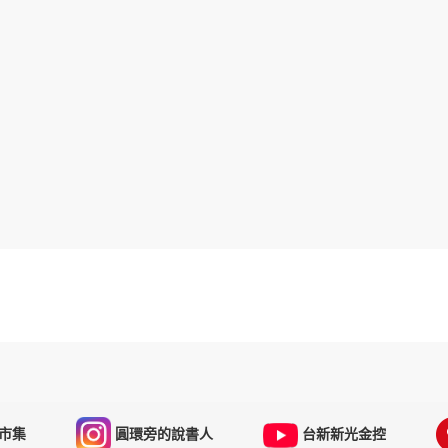
市集
圓環旁的說書人
台新新光金控