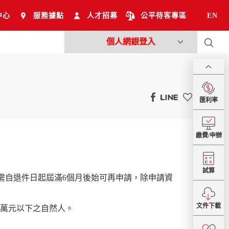
中心
服務據點
人才招募
公平待客專區
EN
個人網銀登入
匯利率
繳費/申辦
試算
（需自退件日起屆滿6個月後始可再申請，除申請資
文件下載
20萬元以下之自然人。