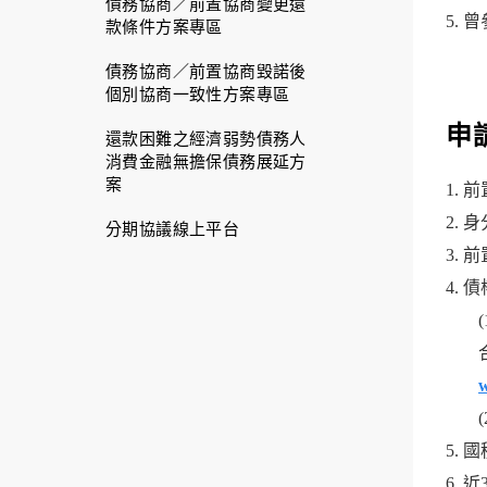
債務協商／前置協商變更還
5.
款條件方案專區
債務協商／前置協商毀諾後
個別協商一致性方案專區
申
還款困難之經濟弱勢債務人
消費金融無擔保債務展延方
案
1.
2.
分期協議線上平台
3.
4.
w
5.
6.