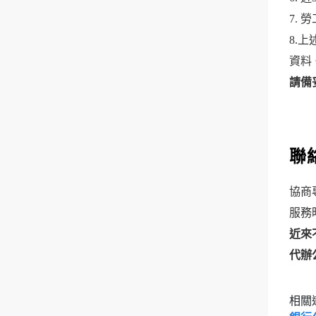
7.
8.
資料
請備
聯
協商專
服務時
近來
代辦
相關