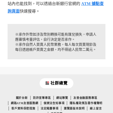
站內也能找到，可以透過台新銀行官網的
ATM 據點查
詢頁面
快速搜尋。
※承作外幣如涉及幣別轉換可能有匯兌損失，申請人
應審慎考量評估，自行決定是否承作。
※承作自然人買賣人民幣業務，每人每次買賣現鈔及
每日透過帳戶買賣之金額，均不得逾人民幣二萬元。
社群總覽
關於台新
防詐宣導專區
網站導覽
友善金融服務專區
網路ATM友善服務網
個資法告知事項
隱私權政策及著作權聲明
客戶資料保密措施
法定揭露事項
瀏覽器版本說明
線上留言