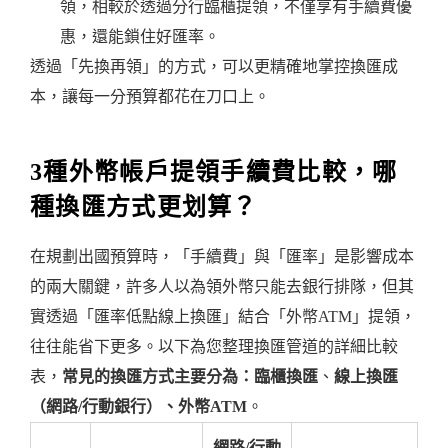
領，相較於透過分行臨櫃提領，不僅享有手續費優
惠，還能鎖住好匯率。
透過「先換再領」的方式，可以更精確地掌控換匯成
本，讓每一分預算都花在刀口上。
3種外幣帳戶提領手續費比較，哪
種換匯方式更划算？
在規劃出國預算時，「手續費」與「匯率」是影響成本
的兩大關鍵，許多人以為領外幣只能去銀行排隊，但其
實透過「匯率低點線上換匯」結合「外幣ATM」提領，
往往能省下更多。以下為您整理換匯管道的詳細比較
表，
常見的換匯方式主要分為：臨櫃換匯
、
線上換匯
（網路/行動銀行）、外幣ATM
。
網路/行動