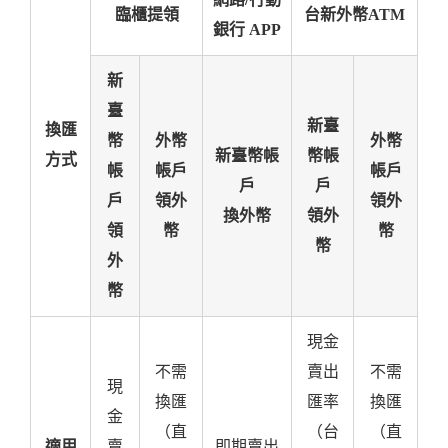
臨櫃提領
台新外幣ATM
銀行 APP
新
臺
新臺
換匯
幣
外幣
外幣
新臺幣帳
幣帳
方式
帳
帳戶
帳戶
戶
戶
戶
領外
領外
換外幣
領外
領
幣
幣
幣
外
幣
現金
不需
賣出
不需
現
換匯
匯率
換匯
金
（直
（台
（直
適用
賣
即期賣出