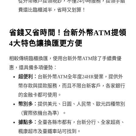
從外幣帳戶提領現鈔，不僅24小時服務，提領手續
費還比臨櫃減半，省時又划算！
省錢又省時間！台新外幣ATM提領
4大特色讓換匯更方便
相較傳統臨櫃換匯，使用台新外幣ATM除了手續費優
惠，還具備多項優勢：
超便利：
台新外幣ATM全年度24HR營業，提供外
幣存款與提款服務，而且不限台新客戶，各家銀行
的金融卡都可使用。
幣別多：
提供美元、日圓、人民幣、歐元四種幣別
（實際依機台為準）。
據點多：
全臺各縣市都有，台新分行、全家超商、
楓康超市及臺鐵車站可找到。