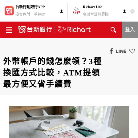
台新行動銀行APP
Richart Life
投資理財一手包辦
金融生活無界限
登入
外幣帳戶的錢怎麼領？3種
換匯方式比較，ATM提領
最方便又省手續費