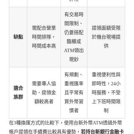
有交易時
間限制、
需配合營業
提領面額受限
仍要搭配
缺點
時間排隊，
於機台現場提
臨櫃或
時間成本高
供
ATM領出
現鈔
有規劃、
重視便利性與
需要專人協
重視匯率
即時性，24小
適合
助、提領金
且平常有
時服務，不受
族群
額較高者
買外幣習
上下班時間限
慣者
制
在3種換匯方式的比較下，使用台新外幣ATM透過外幣
帳戶提領在手續費比較具有優勢，
若持台新銀行金融卡