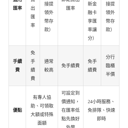
接提
新金
接提
匯率
出
匯率
領外
融卡
領外
匯
幣存
享匯
幣存
率
款）
率讓
款）
分）
免
分行
手續
手
通常
免手
免手續費
臨櫃
費
續
較高
續費
半價
費
可設定到
有專人協
價通知，
24小時服務、
助、可領取
優點
在匯率低
免排隊、快速
大額或特殊
點先換好
即時
面額
外幣