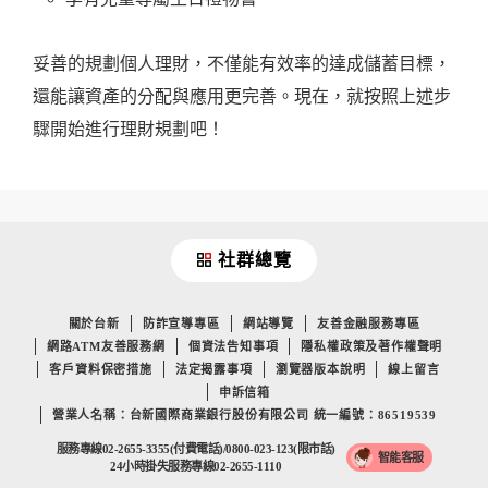
妥善的規劃個人理財，不僅能有效率的達成儲蓄目標，
還能讓資產的分配與應用更完善。現在，就按照上述步
驟開始進行理財規劃吧！
社群總覽
關於台新
防詐宣導專區
網站導覽
友善金融服務專區
網路ATM友善服務網
個資法告知事項
隱私權政策及著作權聲明
客戶資料保密措施
法定揭露事項
瀏覽器版本說明
線上留言
申訴信箱
營業人名稱：台新國際商業銀行股份有限公司 統一編號：86519539
服務專線02-2655-3355(付費電話)/0800-023-123(限市話)
智能客服
24小時掛失服務專線02-2655-1110