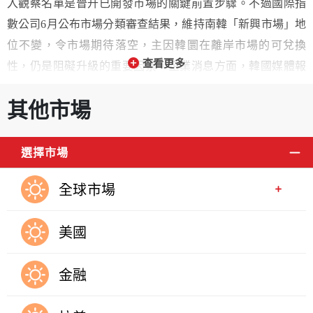
入觀察名單是晉升已開發市場的關鍵前置步驟。不過國際指
數公司6月公布市場分類審查結果，維持南韓「新興市場」地
位不變，令市場期待落空，主因韓圜在離岸市場的可兌換
查看更多
性，仍是阻礙升級的重要因素。企業消息方面，韓國媒體報
導，SK海力士正採取一項看似反直覺的策略，這家高頻寬記
其他市場
憶體(HBM)龍頭不但沒有全力衝刺下一代HBM4量產，反而刻
意放慢腳步，把資源轉向傳統DRAM市場，希望在嚴重供給
短缺帶動DRAM利潤飆升之際，搶下更多營收。此外，根據
選擇市場
SK海力士提交的監管文件，該公司計劃透過那斯達克上市發
全球市場
行1,779萬股美國存託憑證(ADR)，募資規模估最高可達約
296.5億美元。
美國
金融