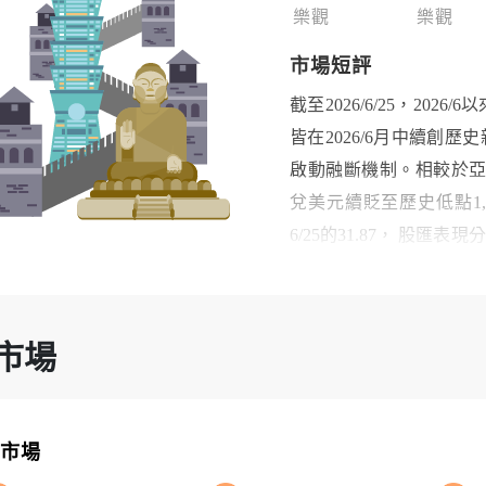
樂觀
樂觀
市場短評
截至2026/6/25，202
皆在2026/6月中續創
啟動融斷機制。相較於亞
兌美元續貶至歷史低點1,
6/25的31.87， 股
圓貶值和聯準會態度偏鷹
同。亞太股市其中一個重
國家指數，主要是匯市自
市場
膨方面，臺灣、南韓、中國20
1.2%，核心CPI年增率則
物價墊高，持續實質負利
擇市場
兩國都將維持利率不變。2