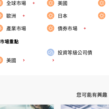
是52%、53%、19%
全球市場
美國
前採購經理人調查熱度不
歐洲
日本
的可能。
產業市場
債券市場
週市場重點
投資等級公司債
美國
您可能有興趣