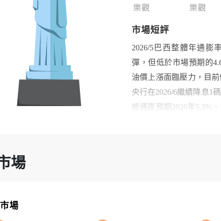
樂觀
樂觀
市場短評
2026/5巴西整體年通膨率
彈，但低於市場預期的4
油價上漲面臨壓力，目前
央行在2026/6繼續降息
修通膨預期2026年5.3%
貨幣走貶，下行風險來自
西股市主要受中東衝突影
美國聯準會(Fed)偏鷹派
市場
指數由52.6降至49.1，
因為中東衝突提前拉貨生
出口受制於海峽封鎖，運
擇市場
東衝突緩解以及總統選舉