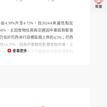
客服
由4.39%升至4.72%，自2024/4來最低點反
.66%，主因食物住房與交通因中東局勢緊張
仍低於巴西央行目標區間上界的4.5%；巴西
1碼在14.25%，因為中東戰局影響金融市場，上
查看更多
、2027年4.1%。通膨上行風險來自服務通膨和
國內生產快速萎縮或大宗商品價格崩跌。巴
響一路走降；匯率方面受巴西央行降息以及
言論影響與避險需求走軟。2026/5製造業PMI
繼2026/4回到擴張區間後又回到萎縮區間，顯示
產的情況已緩解，新訂單連續14個月減少，
輸時間達到四年來最長。但是製造商對於中
後的經濟狀況樂觀。