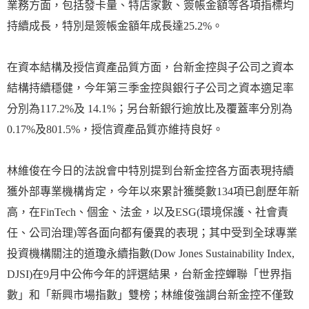
業務方面，包括發卡量、特店家數、簽帳金額等各項指標均
持續成長，特別是簽帳金額年成長達25.2%。
在資本結構及授信資產品質方面，台新金控與子公司之資本
結構持續穩健，今年第三季金控與銀行子公司之資本適足率
分別為117.2%及 14.1%；另台新銀行逾放比及覆蓋率分別為
0.17%及801.5%，授信資產品質亦維持良好。
林維俊在今日的法說會中特別提到台新金控各方面表現持續
獲外部專業機構肯定，今年以來累計獲奬數134項已創歷年新
高，在FinTech、個金、法金，以及ESG(環境保護、社會責
任、公司治理)等各面向都有優異的表現；其中受到全球專業
投資機構關注的道瓊永續指數(Dow Jones Sustainability Index,
DJSI)在9月中公佈今年的評選結果，台新金控蟬聯「世界指
數」和「新興市場指數」雙榜；林維俊強調台新金控不僅致