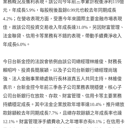
業務概況及獲利表現。該公司今年前三季累計稅後淨利119億
元，年成長5.9%，每股稅後盈餘0.99元也較去年同期成長
4.2%；在營收表現方面，受惠今年來國際主要金融市場表現
佳，故該公司投資交易收入年成長達31.0%，另因財富管理、
法金聯貸、信用卡等業務有不錯的表現，帶動手續費淨收入
年成長6.0%。
今日台新金控的法說會依例由該公司總經理林維俊、財務長
賴昭吟、投資長簡展穎，以及子公司台新銀行總經理尚瑞
強、法人金融事業總處執行長林淑真五人共同主持。林維俊
表示，台新金控今年前三季各子公司業務表現穩健，核心子
公司台新銀行在放款、存款、財富管理、信用卡等主要業務
持續穩定成長。其中法金企業放款年增率達10.4%，推升總放
款餘額較去年同期成長7.7%，且總存款餘額之年成長率也達
12.1%。財富管理淨手續費收入之年増率亦有8.1%；在信用卡