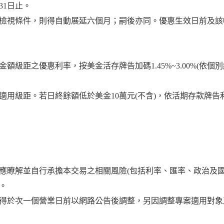
31日止。
檢視條件，則得自動展延六個月；嗣後亦同。優惠生效日前及該
級距之優惠利率，按美金活存牌告加碼1.45%~3.00%(依個別
用級距。若日終餘額低於美金10萬元(不含)，依活期存款牌告
應瞭解並自行承擔本交易之相關風險(包括利率、匯率、政治及國
。
得於次一個營業日前以網路公告後調整，另因調整專案適用對象