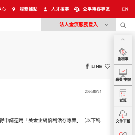
中心
服務據點
人才招募
公平待客專區
EN
法人金流服務登入
匯利率
繳費/申辦
2026/06/24
試算
得申請適用「美金企網優利活存專案」（以下稱
文件下載