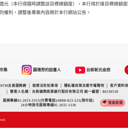
0億元（本行得隨時調整該目標總額度），本行得於達目標總額度
的權利，調整後專案內容將於本行網站公告。
市集
圓環旁的說書人
台新新光金控
ATM友善服務網
個資法告知事項
隱私權政策及著作權聲明
客戶資料
營業人名稱：台新國際商業銀行股份有限公司 統一編號：86519539
服務專線02-2655-3355(付費電話)/0800-023-123(限市話)
智能客服
24小時掛失服務專線02-2655-1110
rved.