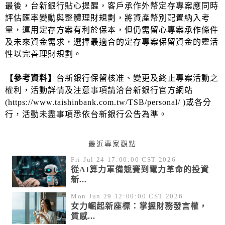
最後，台新銀行貼心提醒，客戶承作外幣定存專案應同時
評估匯率變動與整體理財規劃，將資產幣別配置納入考
量，運用定存方案有利於保本，但仍需留心專案承作條件
及未來資金需求，選擇最適合的定存專案保留資金的靈活
性以完善理財規劃。
【參考資料】
台新銀行保留核准、變更及終止專案活動之
權利，活動詳情及注意事項請洽台新銀行官方網站
(
https://www.taishinbank.com.tw/TSB/personal/
)或各分
行，活動未盡事項悉依台新銀行公告為準。
最近專家觀點
Fri Jul 24 17:00:00 CST 2026
從AI算力軍備競賽到電力革命的投資
新...
Mon Jun 29 12:00:00 CST 2026
女力崛起新座標：掌握財務發言權，
質感...