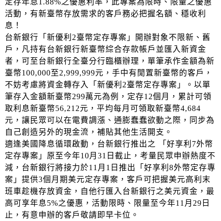
定存年息1.88%之優惠利率，此專案為限時、限量之優惠
活動，有新臺幣存放需求的客戶務必把握名額、穩收利
息！
台新銀行「新優利2臺幣定存專案」開辦對象不限新、舊
戶，凡持有台新銀行新臺幣綜合存款帳戶並匯入新資金
者，可至台新銀行全臺分行臨櫃辦理，單筆承作金額為新
臺幣100,000至2,999,999元，手中有閒置新臺幣的客戶，
不妨考慮將資金轉存入「新優利2臺幣定存專案」。以單
筆存入金額新臺幣299萬元為例，定存12個月，累計可領
取利息新臺幣56,212元，平均每月可領取新臺幣4,684
元，讓民眾可以在電費調漲、通膨蠢蠢欲動之際，同步為
自己創造另外的現金流，補貼其他生活開支。
適逢美國降息循環啟動，台新銀行推出之 「好享利7外幣
定存專案」原至今年10月31日截止，考量民眾申辦熱度不
減，台新銀行將接力於11月1日推出「好享利8外幣定存專
案」提供3個月期美元定存專案，客戶可把握美元高利末
班車趁機存放資金，自他行匯入台新銀行之美元資金，最
高可享年息5%之優惠，活動限時、限量至今年11月29日
止，有意申辦的客戶敬請即早卡位。