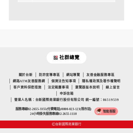
社群總覽
關於台新
防詐宣導專區
網站導覽
友善金融服務專區
網路ATM友善服務網
個資法告知事項
隱私權政策及著作權聲明
客戶資料保密措施
法定揭露事項
瀏覽器版本說明
線上留言
申訴信箱
營業人名稱：台新國際商業銀行股份有限公司 統一編號：86519539
服務專線02-2655-3355(付費電話)/0800-023-123(限市話)
智能客服
24小時掛失服務專線02-2655-1110
台新國際商業銀行