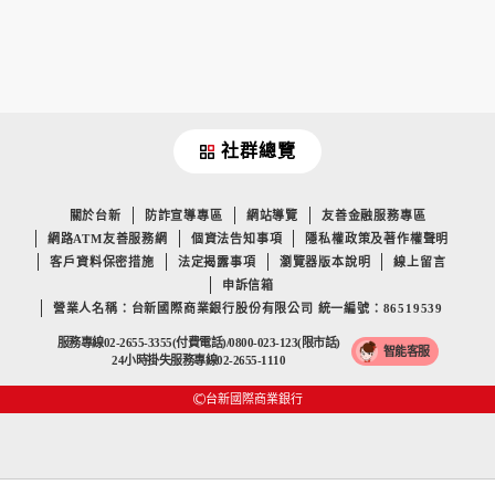
社群總覽
關於台新
防詐宣導專區
網站導覽
友善金融服務專區
網路ATM友善服務網
個資法告知事項
隱私權政策及著作權聲明
客戶資料保密措施
法定揭露事項
瀏覽器版本說明
線上留言
申訴信箱
營業人名稱：台新國際商業銀行股份有限公司 統一編號：86519539
服務專線02-2655-3355(付費電話)/0800-023-123(限市話)
智能客服
24小時掛失服務專線02-2655-1110
台新國際商業銀行