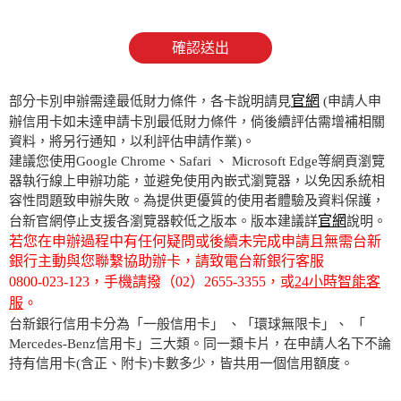
確認送出
官網
部分卡別申辦需達最低財力條件，各卡說明請見
(申請人申
辦信用卡如未達申請卡別最低財力條件，倘後續評估需增補相關
資料，將另行通知，以利評估申請作業)。
建議您使用Google Chrome、Safari 、 Microsoft Edge等網頁瀏覽
器執行線上申辦功能，並避免使用內嵌式瀏覽器，以免因系統相
容性問題致申辦失敗。為提供更優質的使用者體驗及資料保護，
官網
台新官網停止支援各瀏覽器較低之版本。版本建議詳
說明。
若您在申辦過程中有任何疑問或後續未完成申請且無需台新
銀行主動與您聯繫協助辦卡，請致電台新銀行客服
0800-023-123
，手機請撥
（02）2655-3355
，或
24小時智能客
服
。
台新銀行信用卡分為「一般信用卡」 、「環球無限卡」、 「
Mercedes-Benz信用卡」三大類。同一類卡片，在申請人名下不論
持有信用卡(含正、附卡)卡數多少，皆共用一個信用額度。