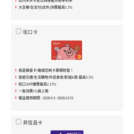
店內天天卡友日與達檻分期零利率
大全聯/全支付(店外)消費最高1.5%
街口卡
我是豬富卡!邀請您刷卡累積財富！
旅遊交通/生活購物/外送美食/影城K歌 最高3.5%
街口APP繳費最高2.15%
一般消費1%無上限
權益適用期間 : 2026/1/1~2026/12/31
昇恆昌卡