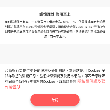
謹慎理財 信用至上
差別循環信用利率：一般消費及預借現金為2.88%~15%，依電腦評等而定
循環
利率之基準日為115/1/2
預借現金手續費：預借現金金額x3.5%+NT150元
特店分
期廣告已揭露各項相關費用總金額且無其他應繳費用，各期分期利率換算總費
用年百分率為0%
台新銀行為提供更好的服務及優化網站，本網站使用 Cookies 記
錄存取您的瀏覽訊息。當您繼續瀏覽及使用本網站，即表示您瞭解
並同意台新銀行使用您的Cookies，詳情請參閱
隱私權保護及著
作權聲明
服務專線 02-2655-3355／0800-023-123(限市話)
©台新國際商業銀行
確認