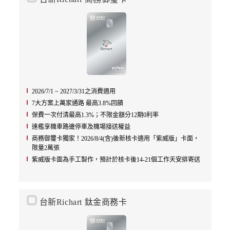
2026/7/1 ~ 2027/3/31之消費適用
7大方案上萬家通路 最高3.8%回饋
保費一次付清最高1.3%；不限金額分12期0利率
達檻享機車路邊停車及機場接送權益
商務御璽卡獨家！2026/8/4(含)後新核卡適用「紫威版」卡面，
限量2萬張
紫威版卡面為手工製作，預計於核卡後14-21個工作天安排寄送
台新Richart 鈦金商務卡