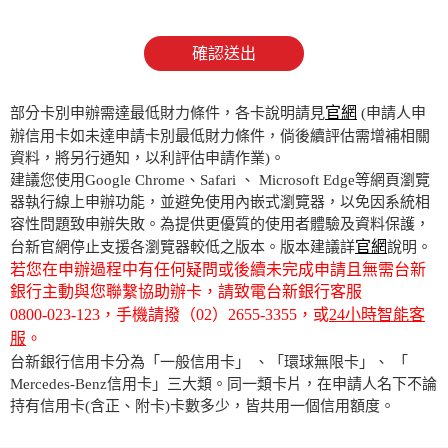
確認送出
官網
部分卡別申辦需達最低財力條件，各卡說明請見
(申請人申
辦信用卡如未達申請卡別最低財力條件，倘後續評估需增補相關
資料，將另行通知，以利評估申請作業)。
建議您使用Google Chrome、Safari 、 Microsoft Edge等網頁瀏覽
器執行線上申辦功能，並避免使用內嵌式瀏覽器，以免因系統相
容性問題致申辦失敗。為提供更優質的使用者體驗及資料保護，
官網
台新官網停止支援各瀏覽器較低之版本。版本建議詳
說明。
若您在申辦過程中有任何疑問或後續未完成申請且無需台新
銀行主動與您聯繫協助辦卡，請致電台新銀行客服
0800-023-123
，手機請撥
（02）2655-3355
，或
24小時智能客
服
。
台新銀行信用卡分為「一般信用卡」 、「環球無限卡」、 「
Mercedes-Benz信用卡」三大類。同一類卡片，在申請人名下不論
持有信用卡(含正、附卡)卡數多少，皆共用一個信用額度。