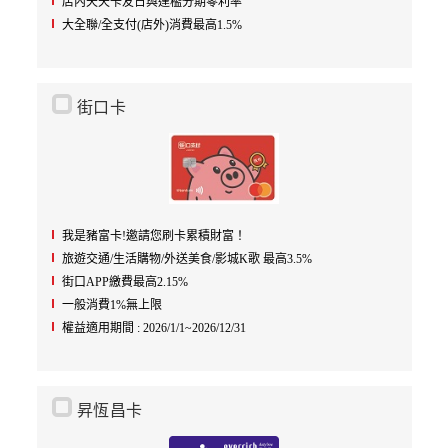
店內天天卡友日與達檻分期零利率
大全聯/全支付(店外)消費最高1.5%
街口卡
我是豬富卡!邀請您刷卡累積財富！
旅遊交通/生活購物/外送美食/影城K歌 最高3.5%
街口APP繳費最高2.15%
一般消費1%無上限
權益適用期間 : 2026/1/1~2026/12/31
昇恆昌卡