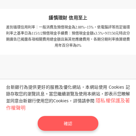
謹慎理財 信用至上
差別循環信用利率：一般消費及預借現金為2.88%~15%，依電腦評等而定
循環
利率之基準日為115/1/2
預借現金手續費：預借現金金額x3.5%+NT150元
特店分
期廣告已揭露各項相關費用總金額且無其他應繳費用，各期分期利率換算總費
用年百分率為0%
台新銀行為提供更好的服務及優化網站，本網站使用 Cookies 記
錄存取您的瀏覽訊息。當您繼續瀏覽及使用本網站，即表示您瞭解
並同意台新銀行使用您的Cookies，詳情請參閱
隱私權保護及著
作權聲明
服務專線 02-2655-3355／0800-023-123(限市話)
©台新國際商業銀行
確認