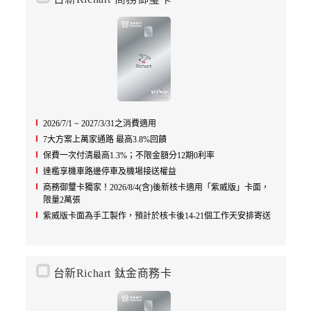
2026/7/1 ~ 2027/3/31之消費適用
7大方案上萬家通路 最高3.8%回饋
保費一次付清最高1.3%；不限金額分12期0利率
達檻享機車路邊停車及機場接送權益
商務御璽卡獨家！2026/8/4(含)後新核卡適用「紫威版」卡面，
限量2萬張
紫威版卡面為手工製作，預計於核卡後14-21個工作天安排寄送
台新Richart 鈦金商務卡